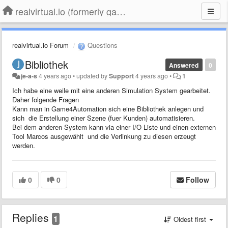
realvirtual.io (formerly game4automation)
realvirtual.io Forum
Questions
Bibliothek
Answered
0
je-a-s
4 years ago
•
updated by
Support
4 years ago
•
1
Ich habe eine weile mit eine anderen Simulation System gearbeitet.
Daher folgende Fragen
Kann man in Game4Automation sich eine Bibliothek anlegen und
sich die Erstellung einer Szene (fuer Kunden) automatisieren.
Bei dem anderen System kann via einer I/O Liste und einen externen
Tool Marcos ausgewählt und die Verlinkung zu diesen erzeugt
werden.
0
0
Follow
Replies
1
Oldest first