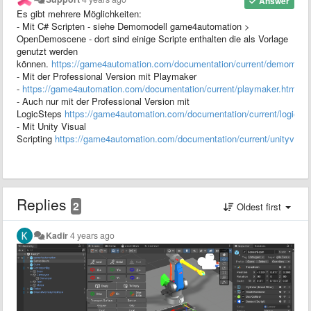
Answer
Es gibt mehrere Möglichkeiten:
- Mit C# Scripten - siehe Demomodell game4automation >
OpenDemoscene - dort sind einige Scripte enthalten die als Vorlage
genutzt werden
können.
https://game4automation.com/documentation/current/demomode
- Mit der Professional Version mit Playmaker
-
https://game4automation.com/documentation/current/playmaker.html
- Auch nur mit der Professional Version mit
LogicSteps
https://game4automation.com/documentation/current/logicst
- Mit Unity Visual
Scripting
https://game4automation.com/documentation/current/unityvisual
Replies
2
Oldest first
Kadir
4 years ago