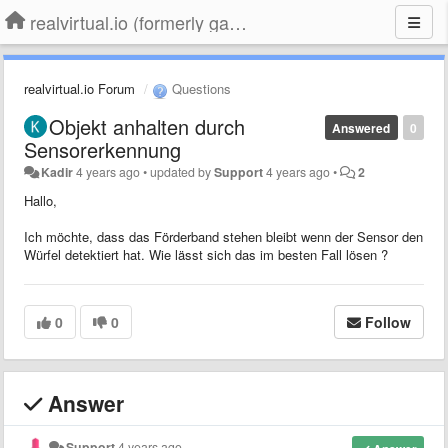
realvirtual.io (formerly game4automation)
realvirtual.io Forum
Questions
Objekt anhalten durch
Answered
0
Sensorerkennung
Kadir
4 years ago
•
updated by
Support
4 years ago
•
2
Hallo,
Ich möchte, dass das Förderband stehen bleibt wenn der Sensor den
Würfel detektiert hat. Wie lässt sich das im besten Fall lösen ?
0
0
Follow
Answer
Support
4 years ago