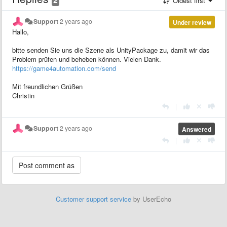
Oldest first
Support
2 years ago
Under review
Hallo,
bitte senden Sie uns die Szene als UnityPackage zu, damit wir das
Problem prüfen und beheben können. Vielen Dank.
https://game4automation.com/send
Mit freundlichen Grüßen
Christin
|
Support
2 years ago
Answered
|
Customer support service
by UserEcho