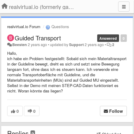
realvirtual.io (formerly game4automation)
realvirtual.io Forum
Questions
Guided Transport
Answered
0
Beesten
2 years ago
•
updated by
Support
2 years ago
•
2
Hallo,
ich habe ein Problem festgestellt: Sobald sich mein Materialtransport
in der Guideline bewegt, dreht es sich und setzt seine Bewegung
langsam fort, ohne dass ich es steuern kann. Ich verwende eine
normale Transportoberfläche mit Guideline, und die
Materialtransporteinheiten (MUs) sind auf Guided MU eingestellt.
Selbst in der Demo mit meinen STEP-CAD-Daten funktioniert es
nicht. Woran könnte das liegen?
0
0
Follow
Replies
2