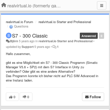
realvirtual.io (formerly game4automation)
realvirtual.io Forum
realvirtual.io Starter and Professional
Questions
S7 - 300 Classic
Answered
0
Björn
5 years ago
in
realvirtual.io Starter and Professional
•
updated by
Support
5 years ago
•
1
Hallo zusammen,
gibt es eine Möglichkeit ein S7 - 300 Classic Programm (Simatic
Manager V5.6 + SP2) mit dem S7 Interface in Unity zu
verbinden? Oder gibt es eine andere Alternative?
Das Programm konnte ich bisher nicht auf PLC SIM Advanced in
eine Instanz laden.
0
0
Follow