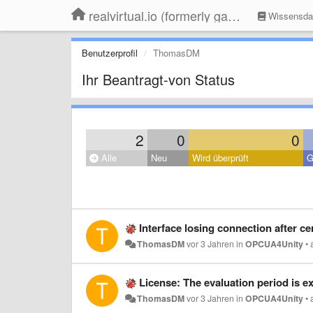
realvirtual.io (formerly game4automation)
Wissensda
Benutzerprofil
ThomasDM
Ihr Beantragt-von Status
2
0
0
Alle
Neu
Wird überprüft
G
Interface losing connection after ce
ThomasDM
vor 3 Jahren
in
OPCUA4Unity
•
License: The evaluation period is e
ThomasDM
vor 3 Jahren
in
OPCUA4Unity
•