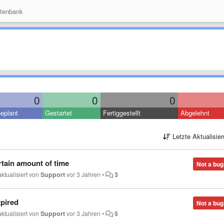
tenbank
0
0
0
eplant
Gestartet
Fertiggestellt
Abgelehnt
Letzte Aktualisie
rtain amount of time
Not a bug
aktualisiert von
Support
vor 3 Jahren
•
3
xpired
Not a bug
aktualisiert von
Support
vor 3 Jahren
•
5