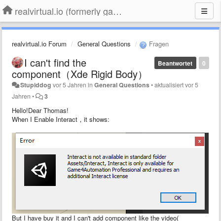
realvirtual.io (formerly game4automation)
realvirtual.io Forum
General Questions
Fragen
I can't find the
Beantwortet
0
component（Xde Rigid Body）
Stupiddog
vor 5 Jahren
in
General Questions
•
aktualisiert
vor 5
Jahren
•
3
Hello!Dear Thomas!
When I Enable Interact，it shows:
But I have buy it and I can't add component like the video(