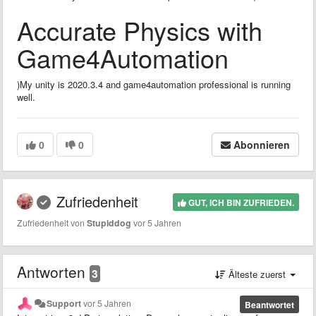
Accurate Physics with
Game4Automation
)My unity is 2020.3.4 and game4automation professional is running
well.
0
0
Abonnieren
Zufriedenheit
GUT, ICH BIN ZUFRIEDEN.
Zufriedenheit von
Stupiddog
vor 5 Jahren
Antworten
3
Älteste zuerst
Support
vor 5 Jahren
Beantwortet