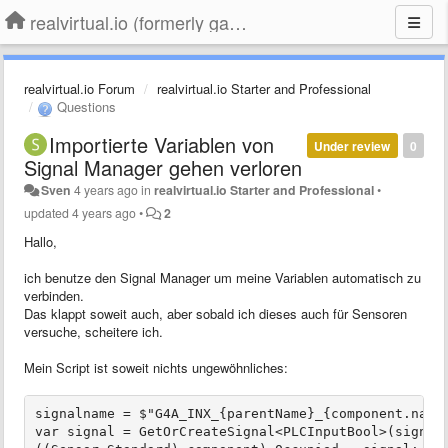
realvirtual.io (formerly game4automation)
realvirtual.io Forum
realvirtual.io Starter and Professional
Questions
Importierte Variablen von
Under review
0
Signal Manager gehen verloren
Sven
4 years ago
in
realvirtual.io Starter and Professional
•
updated
4 years ago
•
2
Hallo,
ich benutze den Signal Manager um meine Variablen automatisch zu
verbinden.
Das klappt soweit auch, aber sobald ich dieses auch für Sensoren
versuche, scheitere ich.
Mein Script ist soweit nichts ungewöhnliches:
signalname = $"G4A_INX_{parentName}_{component.name}
var signal = GetOrCreateSignal<PLCInputBool>(signaln