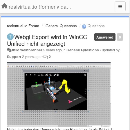
realvirtual.io (formerly game4automation)
realvirtual.io Forum
General Questions
Questions
Webgl Export wird in WinCC
Answered
0
Unified nicht angezeigt
thilo weinbrenner
2 years ago
in
General Questions
•
updated by
Support
2 years ago
•
2
Hallo, ich habe das Demoprojekt von Realvirtual.io als Webgl 1