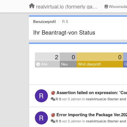
realvirtual.io (formerly game4automation)
Wissensda
Benutzerprofil
R S
Ihr Beantragt-von Status
2
0
0
Alle
Neu
Wird überprüft
G
Assertion failed on expression: 'C
R S
vor 3 Jahren
in
realvirtual.io Starter an
Error importing the Package Ver.202
R S
vor 3 Jahren
in
realvirtual.io Starter an