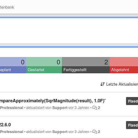
tenbank
0
0
2
eplant
Gestartet
Fertiggestellt
Abgelehnt
Letzte Aktualisie
ompareApproximately(SqrMagnitude(result), 1.0F)'
Fixed
d Professional
•
aktualisiert von
Support
vor 3 Jahren
•
2
2.6.0
Fixed
d Professional
•
aktualisiert von
Support
vor 3 Jahren
•
2