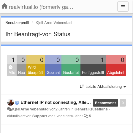
realvirtual.io (formerly game4automation)
Benutzerprofil
Kjell Arne Vebenstad
Ihr Beantragt-von Status
1
0
0
0
0
1
0
Wird
Alle
Neu
überprüft
Geplant
Gestartet
Fertiggestellt
Abgelehnt
Letzte Aktualisierung
Ethernet IP not connecting, Allen Bradley PLC
Beantwortet
0
Kjell Arne Vebenstad
vor 2 Jahren
in
General Questions
•
aktualisiert von
Support
vor 1 vor einem Jahr
•
5