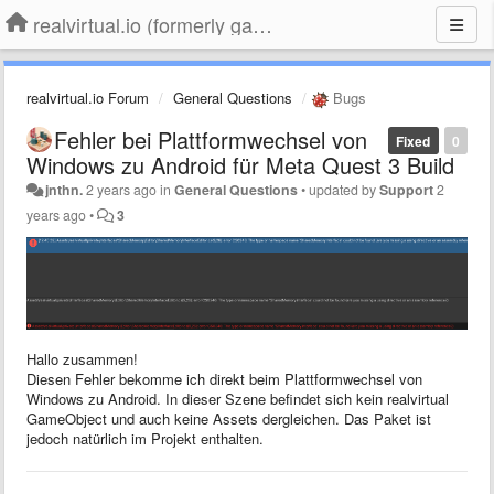
realvirtual.io (formerly game4automation)
realvirtual.io Forum
General Questions
Bugs
Fehler bei Plattformwechsel von
Fixed
0
Windows zu Android für Meta Quest 3 Build
jnthn.
2 years ago
in
General Questions
•
updated by
Support
2
years ago
•
3
Hallo zusammen!
Diesen Fehler bekomme ich direkt beim Plattformwechsel von
Windows zu Android. In dieser Szene befindet sich kein realvirtual
GameObject und auch keine Assets dergleichen. Das Paket ist
jedoch natürlich im Projekt enthalten.